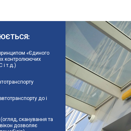
НЮЄТЬСЯ:
а принципом «Єдиного
их контролюючих
і т.д.)
автотранспорту
автотранспорту до і
(огляд, сканування та
 вікон дозволяє