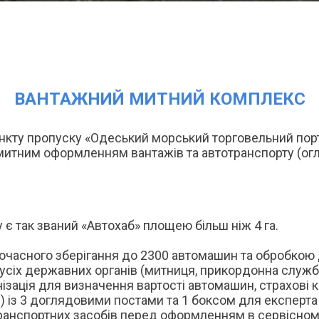
ВАНТАЖНИЙ МИТНИЙ КОМПЛЕКС
кту пропуску «Одеський морський торговельний порт»
 митним оформленням вантажів та автотранспорту (огл
є так званий «Автохаб» площею більш ніж 4 га.
очасного зберігання до 2300 автомашин та обробкою
усіх державних органів (митниця, прикордонна служба
ізація для визначення вартості автомашин, страхові ко
О) із 3 доглядовими постами та 1 боксом для експер
транспортних засобів перед оформленням в сервісном