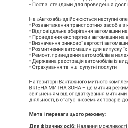
• Пост зі стендами для проведення досл
На «Автохабі» здійснюються наступні опер
• Розвантаження транспортних засобів з 
• Відповідальне зберігання автомашин на
• Проведення експертизи автомашин на в
• Визначення ринкової вартості автомаш
• Розмитнення автомашин для випуску їх у
• Ремонт, приведення автомобілів в нале
• Державна реєстрація автомобілів із ви
• Страхування та інші супутні послуги
На території Вантажного митного компл
ВІЛЬНА МИТНА ЗОНА – це митний режим, ві
звільненням від оподаткування митними 
діяльності, в статусі іноземних товарів
Мета і переваги цього режиму:
Для фізичних осіб:
Надання можливості в