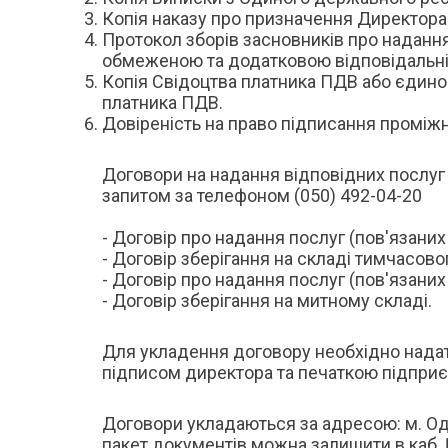
Копія наказу про призначення Директора
Протокол зборів засновників про надання 
обмеженою та додатковою відповідальні
Копія Свідоцтва платника ПДВ або єдиного
платника ПДВ.
Довіреність на право підписання проміжни
Договори на надання відповідних послу
запитом за телефоном (050) 492-04-20
- Договір про надання послуг (пов'язани
- Договір зберігання на складі тимчасово
- Договір про надання послуг (пов'язани
- Договір зберігання на митному складі.
Для укладення договору необхідно надати 
підписом директора та печаткою підприєм
Договори укладаються за адресою: м. Одеса
пакет документів можна залишити в каб. №