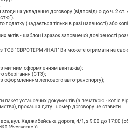
.
згоди на укладення договору (відповідно до ч. 2 ст. 
стю").
 податку (надається тільки в разі наявності) або копі
х актів - шаблон і зразок заповненої довіреності розм
г з ТОВ "ЄВРОТЕРМИНАЛ" Ви можете отримати на свою
х з митним оформленням вантажів);
го зберігання (СТЗ);
х з оформленням легкового автотранспорту);
пакет установчих документів (з печаткою - копія вірна
ства), прохання дату і номер договору не ставити.
, вул. Хаджибейська дорога, 4/1, з 9:00 до 17:00 (обід
9 (бухгалтерії).