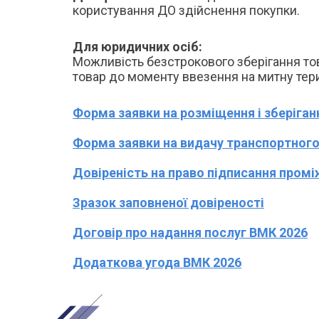
користування ДО здійснення покупки.
Для юридичних осіб:
Можливість безстрокового зберігання то
товар до моменту ввезення на митну тери
Форма заявки на розміщення і зберіга
Форма заявки на видачу транспортного
Довіреність на право підписання промі
Зразок заповненої довіреності
Договір про надання послуг ВМК 2026
Додаткова угода ВМК 2026