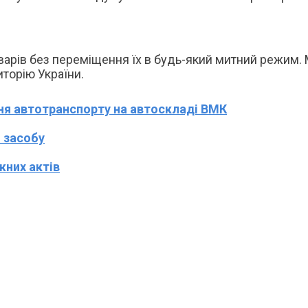
варів без переміщення їх в будь-який митний режим. 
торію України.
ння автотранспорту на автоскладі ВМК
 засобу
жних актів