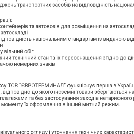
іджень транспортних засобів на відповідність націон
ації:
контейнерів та автовозів для розміщення на автоскла
 автоскладі
ідповідність національним стандартам із видачою від
ин
 вільний обіг
жний технічний стан та їх переоснащення згідно до ді
дачою номерних знаків
ексу ТОВ “ЄВРОТЕРМИНАЛ” функціонує перша в Украї
дповідно до якого іноземні товари зберігаються на о
платежами та без застосування заходів нетарифного
 до моменту їх оформлення в інший митний режим.
ізуального огляду і уточнення технічних характерист