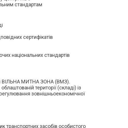
альним стандартам
ді
повідних сертифікатів
ючих національних стандартів
ні ВІЛЬНА МИТНА ЗОНА (ВМЗ).
блаштованій території (складі) із
 регулювання зовнішньоекономічної
ик транспортних засобів особистого